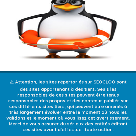
⚠️ Attention, les sites répertoriés sur SEOGLOO sont
des sites appartenant à des tiers. Seuls les
responsables de ces sites peuvent être tenus
responsables des propos et des contenus publiés sur
ces différents sites tiers, qui peuvent être amenés à
très largement évoluer entre le moment où nous les
validons et le moment où vous lisez cet avertissement.
Merci de vous assurer du sérieux des entités éditant
ces sites avant d'effectuer toute action.