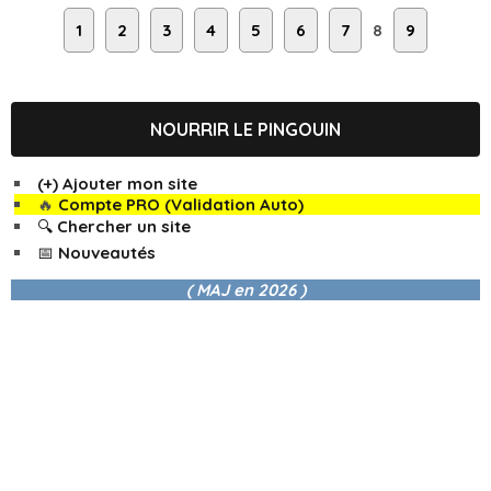
1
2
3
4
5
6
7
8
9
NOURRIR LE PINGOUIN
(+) Ajouter mon site
🔥
Compte PRO (Validation Auto)
🔍 Chercher un site
📅 Nouveautés
( MAJ en
2026 )