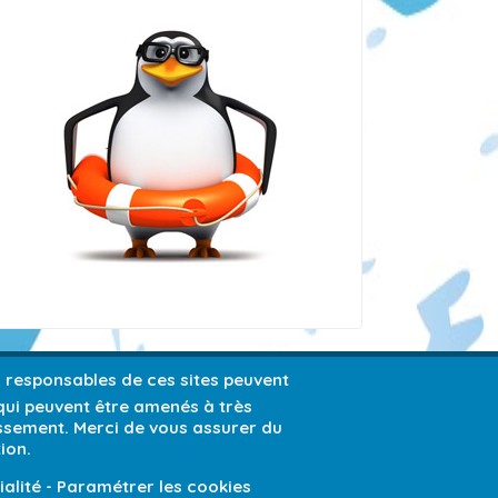
es responsables de ces sites peuvent
 qui peuvent être amenés à très
issement. Merci de vous assurer du
ion.
ialité
-
Paramétrer les cookies