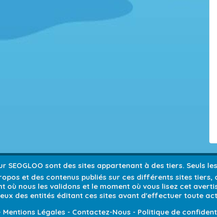
 sur SEOGLOO sont des sites appartenant à des tiers. Seuls l
opos et des contenus publiés sur ces différents sites tiers,
 où nous les validons et le moment où vous lisez cet avert
ieux des entités éditant ces sites avant d'effectuer toute act
-
Mentions Légales
-
Contactez-Nous
-
Politique de confident