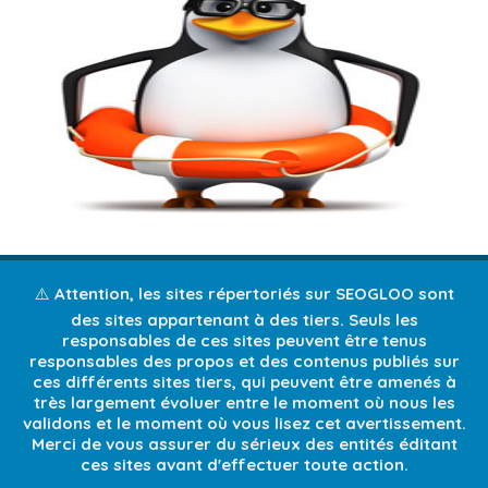
⚠️ Attention, les sites répertoriés sur SEOGLOO sont
des sites appartenant à des tiers. Seuls les
responsables de ces sites peuvent être tenus
responsables des propos et des contenus publiés sur
ces différents sites tiers, qui peuvent être amenés à
très largement évoluer entre le moment où nous les
validons et le moment où vous lisez cet avertissement.
Merci de vous assurer du sérieux des entités éditant
ces sites avant d'effectuer toute action.