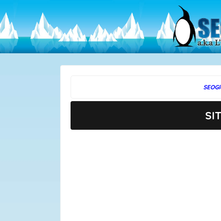
SEOGl
SI