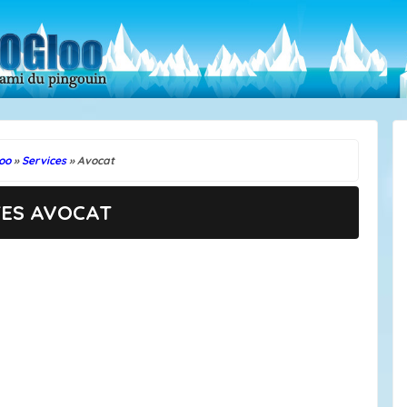
oo
»
Services
» Avocat
TES AVOCAT