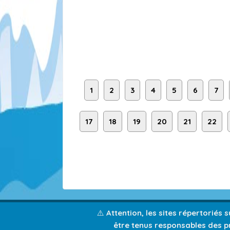
1
2
3
4
5
6
7
17
18
19
20
21
22
⚠️ Attention, les sites répertoriés
être tenus responsables des pr