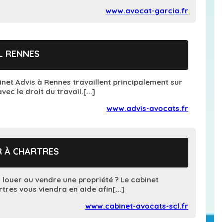
www.avocat-garcia.fr
L RENNES
net Advis à Rennes travaillent principalement sur
vec le droit du travail.[...]
www.advis-avocats.fr
R À CHARTRES
 louer ou vendre une propriété ? Le cabinet
tres vous viendra en aide afin[...]
www.cabinet-avocats-scl.fr