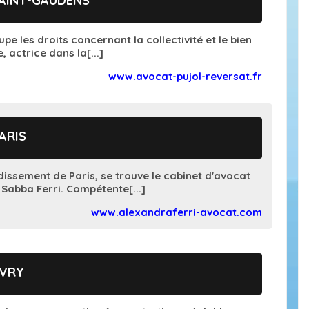
SAINT-GAUDENS
upe les droits concernant la collectivité et le bien
, actrice dans la[...]
www.avocat-pujol-reversat.fr
ARIS
issement de Paris, se trouve le cabinet d'avocat
Sabba Ferri. Compétente[...]
www.alexandraferri-avocat.com
EVRY