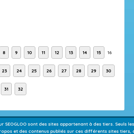
8
9
10
11
12
13
14
15
16
23
24
25
26
27
28
29
30
31
32
 sur SEOGLOO sont des sites appartenant à des tiers. Seuls l
opos et des contenus publiés sur ces différents sites tiers,