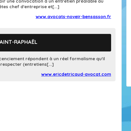
ir une convocation à un entretien préalable au
tes chef d'entreprise et[...]
www.avocats-noveir-bensasson.fr
SAINT-RAPHAËL
cenciement répondent à un réel formalisme qu'il
respecter (entretiens[...]
www.ericdetricaud-avocat.com