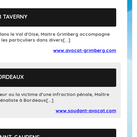
R TAVERNY
dans le Val d'Oise, Maitre Grimberg accompagne
les particuliers dans divers[...]
www.avocat-grimberg.com
BORDEAUX
eur ou la victime d’une infraction pénale, Maître
naliste à Bordeaux[...]
www.soudant-avocat.com