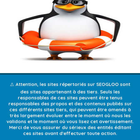
⚠️ Attention, les sites répertoriés sur SEOGLOO sont
des sites appartenant à des tiers. Seuls les
responsables de ces sites peuvent être tenus
responsables des propos et des contenus publiés sur
ces différents sites tiers, qui peuvent être amenés à
très largement évoluer entre le moment où nous les
validons et le moment où vous lisez cet avertissement.
Merci de vous assurer du sérieux des entités éditant
ces sites avant d'effectuer toute action.