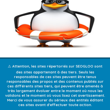
⚠️ Attention, les sites répertoriés sur SEOGLOO sont
des sites appartenant à des tiers. Seuls les
responsables de ces sites peuvent être tenus
responsables des propos et des contenus publiés sur
ces différents sites tiers, qui peuvent être amenés à
très largement évoluer entre le moment où nous les
validons et le moment où vous lisez cet avertissement.
Merci de vous assurer du sérieux des entités éditant
ces sites avant d'effectuer toute action.