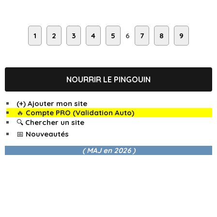
1
2
3
4
5
6
7
8
9
NOURRIR LE PINGOUIN
(+) Ajouter mon site
🔥
Compte PRO (Validation Auto)
🔍 Chercher un site
📅 Nouveautés
( MAJ en
2026 )