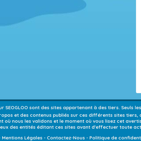
 sur SEOGLOO sont des sites appartenant à des tiers. Seuls l
opos et des contenus publiés sur ces différents sites tiers,
 où nous les validons et le moment où vous lisez cet avert
ieux des entités éditant ces sites avant d'effectuer toute act
-
Mentions Légales
-
Contactez-Nous
-
Politique de confident