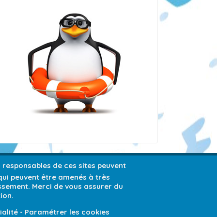
es responsables de ces sites peuvent
 qui peuvent être amenés à très
issement. Merci de vous assurer du
ion.
ialité
-
Paramétrer les cookies