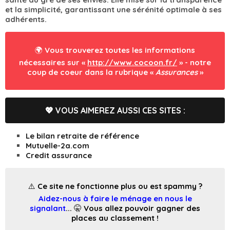
et la simplicité, garantissant une sérénité optimale à ses
adhérents.
🌍 Vous trouverez toutes les informations
nécessaires sur «
http://www.cocoon.fr/
» - notre
coup de coeur dans la rubrique «
Assurances
»
💖 VOUS AIMEREZ AUSSI CES SITES :
Le bilan retraite de référence
Mutuelle-2a.com
Credit assurance
⚠️ Ce site ne fonctionne plus ou est spammy ?
Aidez-nous à faire le ménage en nous le
signalant
... 🤫 Vous allez pouvoir gagner des
places au classement !