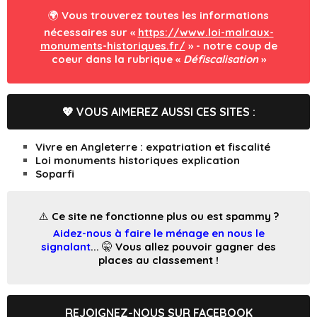
🌍 Vous trouverez toutes les informations
nécessaires sur «
https://www.loi-malraux-
monuments-historiques.fr/
» - notre coup de
coeur dans la rubrique «
Défiscalisation
»
💖 VOUS AIMEREZ AUSSI CES SITES :
Vivre en Angleterre : expatriation et fiscalité
Loi monuments historiques explication
Soparfi
⚠️ Ce site ne fonctionne plus ou est spammy ?
Aidez-nous à faire le ménage en nous le
signalant
... 🤫 Vous allez pouvoir gagner des
places au classement !
REJOIGNEZ-NOUS SUR FACEBOOK