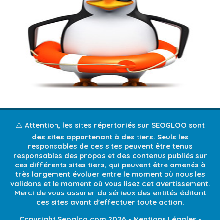
⚠️ Attention, les sites répertoriés sur SEOGLOO sont
des sites appartenant à des tiers. Seuls les
responsables de ces sites peuvent être tenus
responsables des propos et des contenus publiés sur
ces différents sites tiers, qui peuvent être amenés à
très largement évoluer entre le moment où nous les
validons et le moment où vous lisez cet avertissement.
Merci de vous assurer du sérieux des entités éditant
ces sites avant d'effectuer toute action.
Copyright Seogloo.com 2026 -
Mentions Légales
-