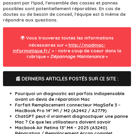
passant par l'Ipad, l'ensemble des casses et pannes
possibles sont potentiellement réparables. En cas de
doutes ou de besoin de conseil, l'équipe est à même de
répondre aux questions.
🌍 Vous trouverez toutes les informations
nécessaires sur «
http://madmac-
informatique.fr/
» - notre coup de coeur dans la
rubrique «
Dépannage Maintenance
»
📰 DERNIERS ARTICLES POSTÉS SUR CE SITE :
Pourquoi un diagnostic est parfois indispensable
avant un devis de réparation Mac
Forfait Remplacement connecteur MagSafe 3 –
MacBook Pro 14″ M1 / M2 (A2442 / A2779)
ChatGPT peut-il vraiment diagnostiquer une panne
Mac ? Ce que les utilisateurs doivent savoir
Macbook Air Retina 13″ M4 – 2025 (A3240)
Réparation / Remplacement écran complet