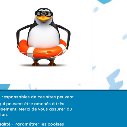
es responsables de ces sites peuvent
 qui peuvent être amenés à très
issement. Merci de vous assurer du
ion.
ialité
-
Paramétrer les cookies