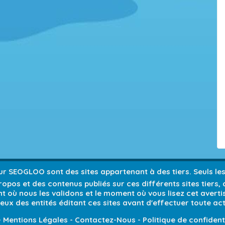
 sur SEOGLOO sont des sites appartenant à des tiers. Seuls l
opos et des contenus publiés sur ces différents sites tiers,
 où nous les validons et le moment où vous lisez cet avert
ieux des entités éditant ces sites avant d'effectuer toute act
-
Mentions Légales
-
Contactez-Nous
-
Politique de confident