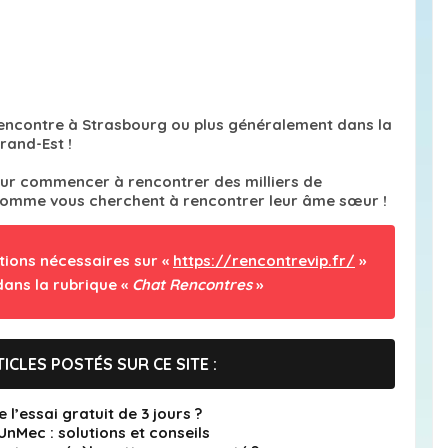
 rencontre à Strasbourg ou plus généralement dans la
rand-Est !
our commencer à rencontrer des milliers de
 comme vous cherchent à rencontrer leur âme sœur !
tions nécessaires sur «
https://rencontrevip.fr/
»
dans la rubrique «
Chat Rencontres
»
ICLES POSTÉS SUR CE SITE :
’essai gratuit de 3 jours ?
Mec : solutions et conseils