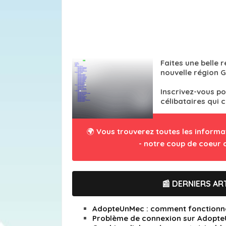
Faites une belle
nouvelle région G
Inscrivez-vous p
célibataires qui
🌍 Vous trouverez toutes les informa
- notre coup de coeur 
📰 DERNIERS ART
AdopteUnMec : comment fonctionne l
Problème de connexion sur AdopteUn