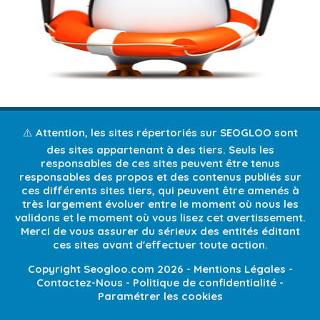
⚠️ Attention, les sites répertoriés sur SEOGLOO sont
des sites appartenant à des tiers. Seuls les
responsables de ces sites peuvent être tenus
responsables des propos et des contenus publiés sur
ces différents sites tiers, qui peuvent être amenés à
très largement évoluer entre le moment où nous les
validons et le moment où vous lisez cet avertissement.
Merci de vous assurer du sérieux des entités éditant
ces sites avant d'effectuer toute action.
Copyright Seogloo.com 2026 -
Mentions Légales
-
Contactez-Nous
-
Politique de confidentialité
-
Paramétrer les cookies