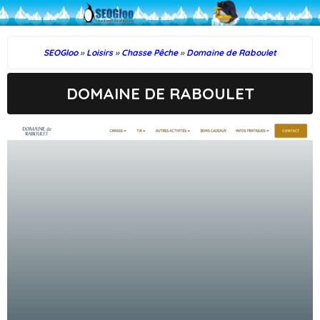
SEOGloo
»
Loisirs
»
Chasse Pêche
»
Domaine de Raboulet
DOMAINE DE RABOULET