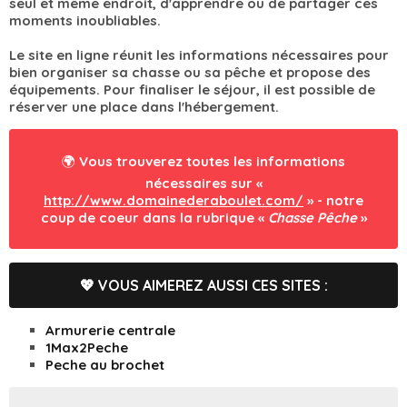
seul et même endroit, d'apprendre ou de partager ces
moments inoubliables.
Le site en ligne réunit les informations nécessaires pour
bien organiser sa chasse ou sa pêche et propose des
équipements. Pour finaliser le séjour, il est possible de
réserver une place dans l'hébergement.
🌍 Vous trouverez toutes les informations
nécessaires sur «
http://www.domainederaboulet.com/
» - notre
coup de coeur dans la rubrique «
Chasse Pêche
»
💖 VOUS AIMEREZ AUSSI CES SITES :
Armurerie centrale
1Max2Peche
Peche au brochet