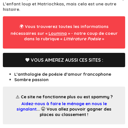
L’enfant loup et Matriochkas, mais cela est une autre
histoire.
🌍 Vous trouverez toutes les informations
nécessaires sur «
Loumina
» - notre coup de coeur
dans la rubrique «
Littérature Poésie
»
💖 VOUS AIMEREZ AUSSI CES SITES :
L’anthologie de poésie d’amour francophone
Sombre passion
⚠️ Ce site ne fonctionne plus ou est spammy ?
Aidez-nous à faire le ménage en nous le
signalant
... 🤫 Vous allez pouvoir gagner des
places au classement !