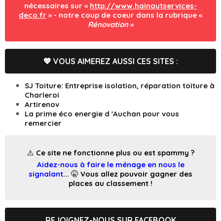
nécessaires sur «
http://www.hainautservices-
deco.fr
» - notre coup de coeur dans la rubrique «
Rénovation
»
💖 VOUS AIMEREZ AUSSI CES SITES :
SJ Toiture: Entreprise isolation, réparation toiture à
Charleroi
Artirenov
La prime éco energie d 'Auchan pour vous
remercier
⚠️ Ce site ne fonctionne plus ou est spammy ?
Aidez-nous à faire le ménage en nous le
signalant
... 🤫 Vous allez pouvoir gagner des
places au classement !
REJOIGNEZ-NOUS SUR FACEBOOK