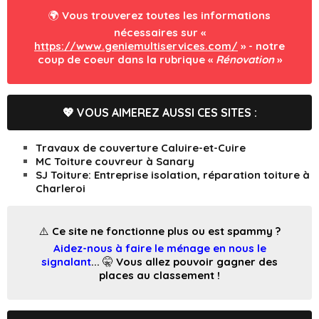
🌍 Vous trouverez toutes les informations
nécessaires sur «
https://www.geniemultiservices.com/
» - notre
coup de coeur dans la rubrique «
Rénovation
»
💖 VOUS AIMEREZ AUSSI CES SITES :
Travaux de couverture Caluire-et-Cuire
MC Toiture couvreur à Sanary
SJ Toiture: Entreprise isolation, réparation toiture à
Charleroi
⚠️ Ce site ne fonctionne plus ou est spammy ?
Aidez-nous à faire le ménage en nous le
signalant
... 🤫 Vous allez pouvoir gagner des
places au classement !