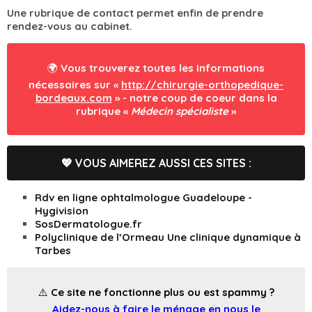
Une rubrique de contact permet enfin de prendre
rendez-vous au cabinet.
🌍 Vous trouverez toutes les informations
nécessaires sur «
http://chirurgie-orthopedique-
bordeaux.com
» - notre coup de coeur dans la
rubrique «
Médecin spécialiste
»
💖 VOUS AIMEREZ AUSSI CES SITES :
Rdv en ligne ophtalmologue Guadeloupe -
Hygivision
SosDermatologue.fr
Polyclinique de l’Ormeau Une clinique dynamique à
Tarbes
⚠️ Ce site ne fonctionne plus ou est spammy ?
Aidez-nous à faire le ménage en nous le