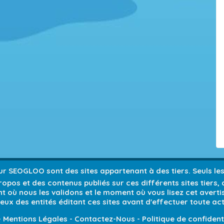
 sur SEOGLOO sont des sites appartenant à des tiers. Seuls l
opos et des contenus publiés sur ces différents sites tiers,
 où nous les validons et le moment où vous lisez cet avert
ieux des entités éditant ces sites avant d'effectuer toute act
-
Mentions Légales
-
Contactez-Nous
-
Politique de confident