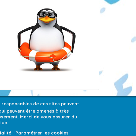
es responsables de ces sites peuvent
 qui peuvent être amenés à très
issement. Merci de vous assurer du
ion.
ialité
-
Paramétrer les cookies