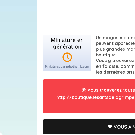
Un magasin compl
peuvent apprécie
plus grandes mar
boutique.
Vous y trouverez 
en falaise, comme
les dernières pri
🌍 Vous trouverez toute
http://boutique.lesartsdelagrimp
💖 VOUS AIM