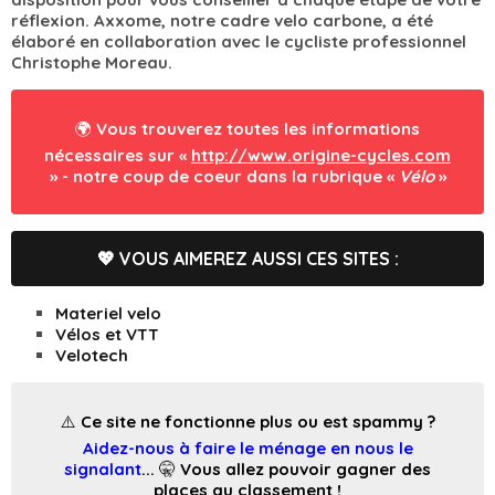
réflexion. Axxome, notre cadre velo carbone, a été
élaboré en collaboration avec le cycliste professionnel
Christophe Moreau.
🌍 Vous trouverez toutes les informations
nécessaires sur «
http://www.origine-cycles.com
» - notre coup de coeur dans la rubrique «
Vélo
»
💖 VOUS AIMEREZ AUSSI CES SITES :
Materiel velo
Vélos et VTT
Velotech
⚠️ Ce site ne fonctionne plus ou est spammy ?
Aidez-nous à faire le ménage en nous le
signalant
... 🤫 Vous allez pouvoir gagner des
places au classement !