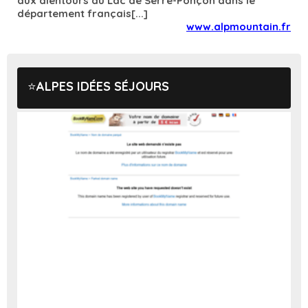
aux alentours du Lac de Serre-Ponçon dans le
département français[...]
www.alpmountain.fr
ALPES IDÉES SÉJOURS