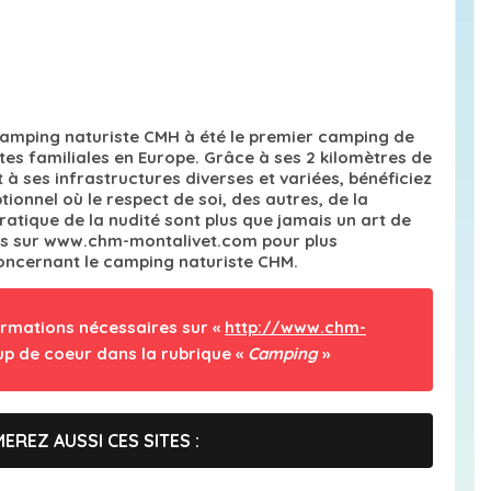
 camping naturiste CMH à été le premier camping de
es familiales en Europe. Grâce à ses 2 kilomètres de
t à ses infrastructures diverses et variées, bénéficiez
tionnel où le respect de soi, des autres, de la
pratique de la nudité sont plus que jamais un art de
us sur www.chm-montalivet.com pour plus
oncernant le camping naturiste CHM.
ormations nécessaires sur «
http://www.chm-
up de coeur dans la rubrique «
Camping
»
EREZ AUSSI CES SITES :