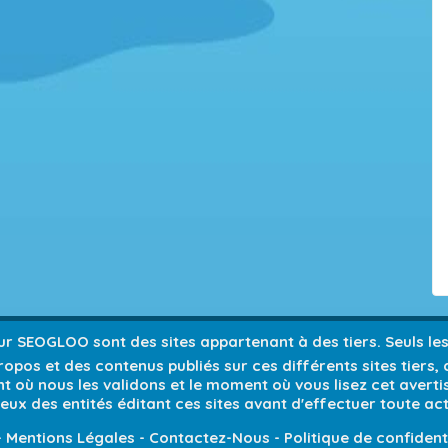
 sur SEOGLOO sont des sites appartenant à des tiers. Seuls l
opos et des contenus publiés sur ces différents sites tiers,
 où nous les validons et le moment où vous lisez cet avert
ieux des entités éditant ces sites avant d'effectuer toute act
-
Mentions Légales
-
Contactez-Nous
-
Politique de confident