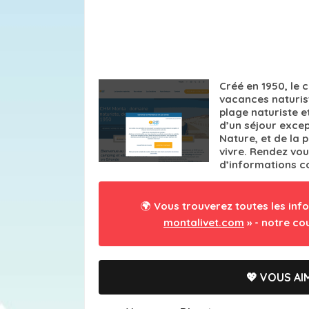
Créé en 1950, le
vacances naturist
plage naturiste e
d’un séjour excep
Nature, et de la 
vivre. Rendez vo
d’informations c
🌍 Vous trouverez toutes les inf
montalivet.com
» - notre co
💖 VOUS AIM