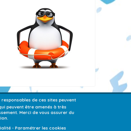
es responsables de ces sites peuvent
 qui peuvent être amenés à très
issement. Merci de vous assurer du
ion.
ialité
-
Paramétrer les cookies