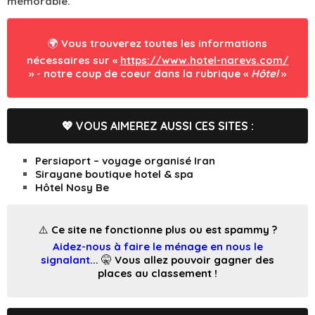
mémorable.
🌍 Vous trouverez toutes les informations
nécessaires sur «
https://www.hotel-narevs.com/
» - notre coup de coeur dans la rubrique «
Hôtel
»
💖 VOUS AIMEREZ AUSSI CES SITES :
Persiaport – voyage organisé Iran
Sirayane boutique hotel & spa
Hôtel Nosy Be
⚠️ Ce site ne fonctionne plus ou est spammy ?
Aidez-nous à faire le ménage en nous le
signalant
... 🤫 Vous allez pouvoir gagner des
places au classement !