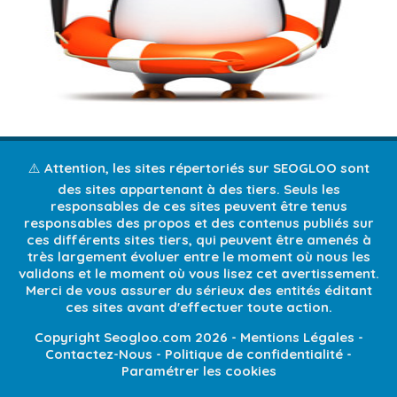
⚠️ Attention, les sites répertoriés sur SEOGLOO sont
des sites appartenant à des tiers. Seuls les
responsables de ces sites peuvent être tenus
responsables des propos et des contenus publiés sur
ces différents sites tiers, qui peuvent être amenés à
très largement évoluer entre le moment où nous les
validons et le moment où vous lisez cet avertissement.
Merci de vous assurer du sérieux des entités éditant
ces sites avant d'effectuer toute action.
Copyright Seogloo.com 2026 -
Mentions Légales
-
Contactez-Nous
-
Politique de confidentialité
-
Paramétrer les cookies